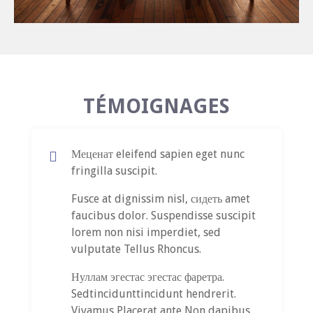
TÉMOIGNAGES
Меценат eleifend sapien eget nunc
fringilla suscipit.
Fusce at dignissim nisl, сидеть amet
faucibus dolor. Suspendisse suscipit
lorem non nisi imperdiet, sed
vulputate Tellus Rhoncus.
Нуллам эгестас эгестас фаретра.
Sedtincidunttincidunt hendrerit.
Vivamus Placerat ante Non dapibus