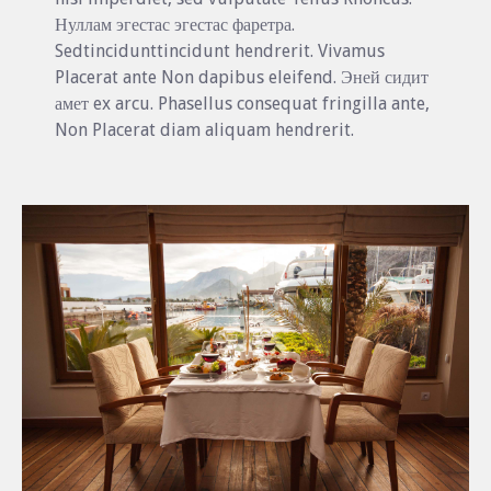
Нуллам эгестас эгестас фаретра.
Sedtincidunttincidunt hendrerit. Vivamus
Placerat ante Non dapibus eleifend. Эней сидит
амет ex arcu. Phasellus consequat fringilla ante,
Non Placerat diam aliquam hendrerit.