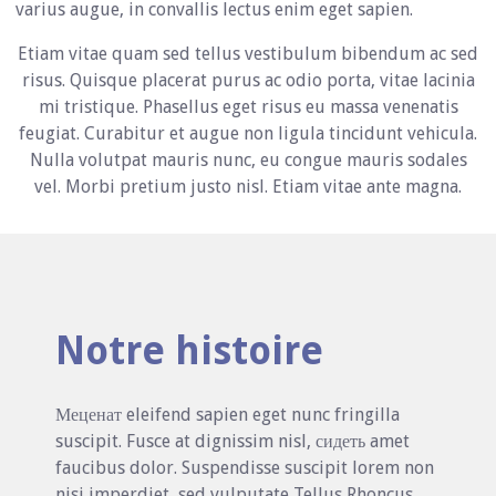
varius augue, in convallis lectus enim eget sapien.
Etiam vitae quam sed tellus vestibulum bibendum ac sed
risus. Quisque placerat purus ac odio porta, vitae lacinia
mi tristique. Phasellus eget risus eu massa venenatis
feugiat. Curabitur et augue non ligula tincidunt vehicula.
Nulla volutpat mauris nunc, eu congue mauris sodales
vel. Morbi pretium justo nisl. Etiam vitae ante magna.
Notre histoire
Меценат eleifend sapien eget nunc fringilla
suscipit. Fusce at dignissim nisl, сидеть amet
faucibus dolor. Suspendisse suscipit lorem non
nisi imperdiet, sed vulputate Tellus Rhoncus.