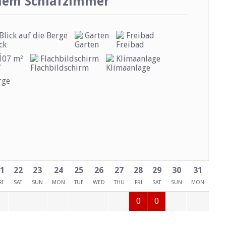
nem Schlafzimmer
Blick auf die Berge
Garten
Freibad
107 m²
Flachbildschirm
Klimaanlage
1
22
23
24
25
26
27
28
29
30
31
RI
SAT
SUN
MON
TUE
WED
THU
FRI
SAT
SUN
MON
0
0