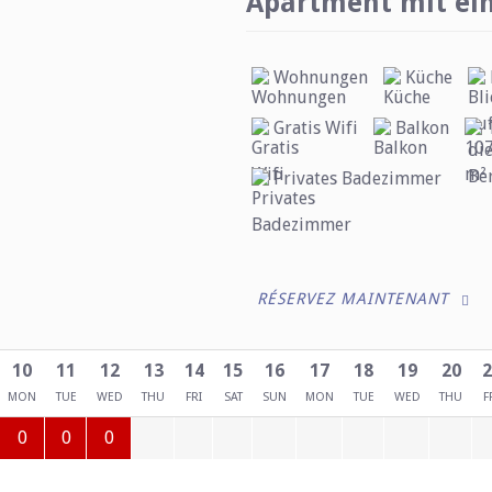
Apartment mit ei
Wohnungen
Küche
Gratis Wifi
Balkon
Privates Badezimmer
RÉSERVEZ MAINTENANT
10
11
12
13
14
15
16
17
18
19
20
2
MON
TUE
WED
THU
FRI
SAT
SUN
MON
TUE
WED
THU
F
0
0
0