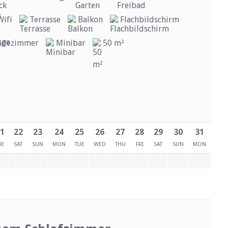
Wifi
Terrasse
Balkon
Flachbildschirm
Badezimmer
Minibar
50 m²
1
22
23
24
25
26
27
28
29
30
31
RI
SAT
SUN
MON
TUE
WED
THU
FRI
SAT
SUN
MON