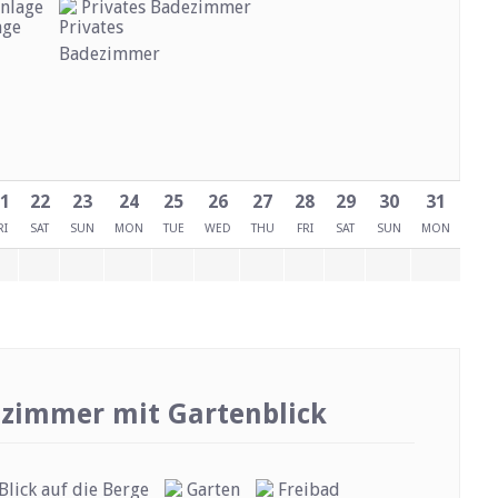
nlage
Privates Badezimmer
1
22
23
24
25
26
27
28
29
30
31
RI
SAT
SUN
MON
TUE
WED
THU
FRI
SAT
SUN
MON
tzimmer mit Gartenblick
Blick auf die Berge
Garten
Freibad