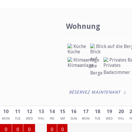
Wohnung
Küche
Blick auf die Ber
Klimaanlage
Privates 
RÉSERVEZ MAINTENANT
10
11
12
13
14
15
16
17
18
19
20
2
MON
TUE
WED
THU
FRI
SAT
SUN
MON
TUE
WED
THU
F
0
0
0
0
0