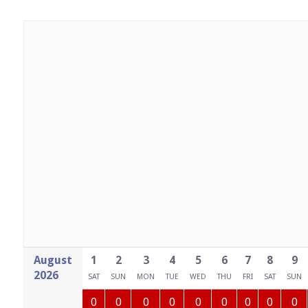
August
1
2
3
4
5
6
7
8
9
2026
SAT
SUN
MON
TUE
WED
THU
FRI
SAT
SUN
0
0
0
0
0
0
0
0
0