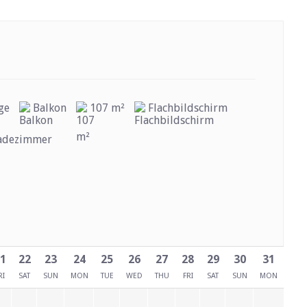
ge
Balkon
107 m²
Flachbildschirm
Badezimmer
1
22
23
24
25
26
27
28
29
30
31
RI
SAT
SUN
MON
TUE
WED
THU
FRI
SAT
SUN
MON